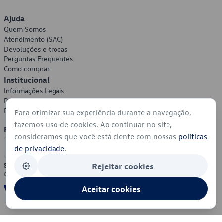
Ajuda
Quem Somos
Atendimento (SAC)
Devoluções e trocas
Perguntas Frequentes
Como comprar
Institucional
Informações Legais
Política de Privacidade
Política de Cookies
Para otimizar sua experiência durante a navegação,
fazemos uso de cookies. Ao continuar no site,
Formas de Pagamento
consideramos que você está ciente com nossas
políticas
de privacidade
.
Segurança
Rejeitar cookies
Aceitar cookies