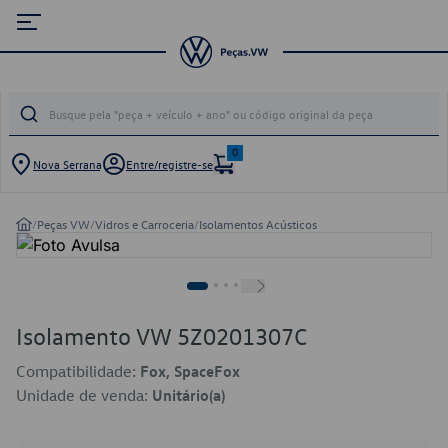
0
Nova Serrana
Entre/registre-se
/
Peças VW
/
Vidros e Carroceria
/
Isolamentos Acústicos
Isolamento VW 5Z0201307C
Compatibilidade:
Fox, SpaceFox
Unidade de venda:
Unitário(a)