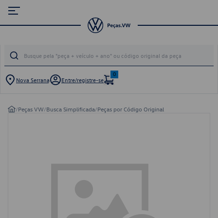
0
Nova Serrana
Entre/registre-se
/
Peças VW
/
Busca Simplificada
/
Peças por Código Original