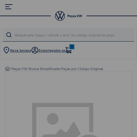
0
Nova Serrana
Entre/registre-se
/
Peças VW
/
Busca Simplificada
/
Peças por Código Original