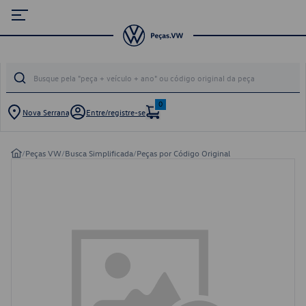
0
Nova Serrana
Entre/registre-se
/
Peças VW
/
Busca Simplificada
/
Peças por Código Original