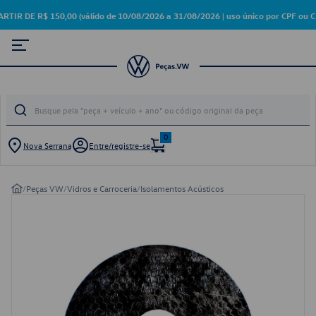
DE R$ 150,00 (válido de 10/08/2026 a 31/08/2026 | uso único por CPF ou CN
0
Nova Serrana
Entre/registre-se
/
Peças VW
/
Vidros e Carroceria
/
Isolamentos Acústicos