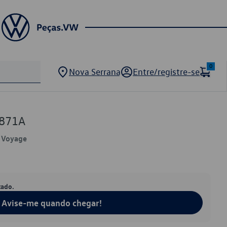
0
Nova Serrana
Entre/registre-se
3871A
, Voyage
tado.
Avise-me quando chegar!