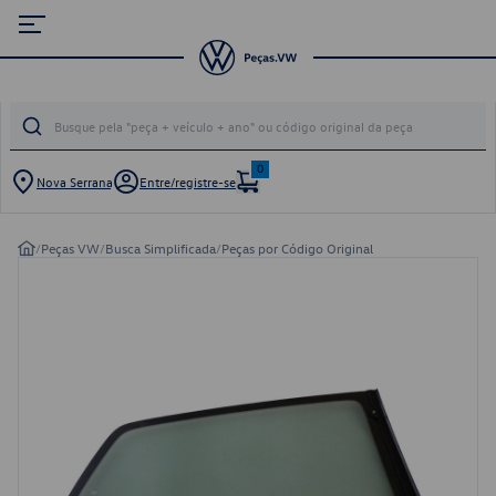
0
Nova Serrana
Entre/registre-se
/
Peças VW
/
Busca Simplificada
/
Peças por Código Original