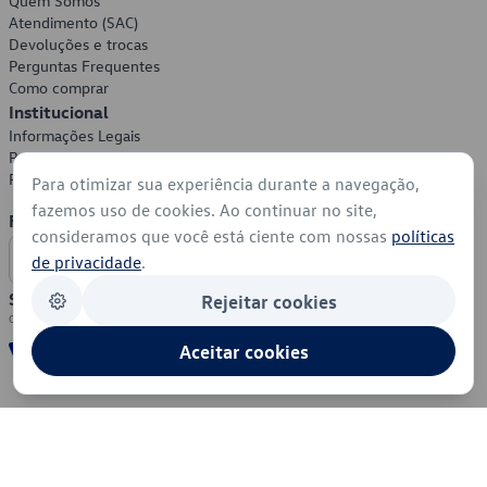
Quem Somos
Atendimento (SAC)
Devoluções e trocas
Perguntas Frequentes
Como comprar
Institucional
Informações Legais
Política de Privacidade
Política de Cookies
Para otimizar sua experiência durante a navegação,
fazemos uso de cookies. Ao continuar no site,
Formas de Pagamento
consideramos que você está ciente com nossas
políticas
de privacidade
.
Segurança
Rejeitar cookies
Aceitar cookies
© 2026 - Volkswagen do Brasil - Todos os direitos reservados