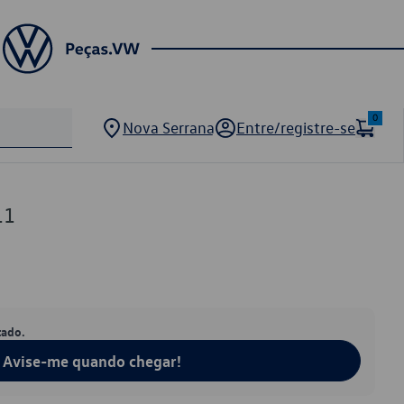
0
Nova Serrana
Entre/registre-se
11
tado.
Avise-me quando chegar!