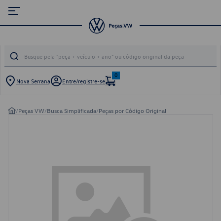
0
Nova Serrana
Entre/registre-se
/
Peças VW
/
Busca Simplificada
/
Peças por Código Original