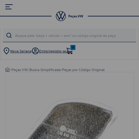
0
Nova Serrana
Entre/registre-se
/
Peças VW
/
Busca Simplificada
/
Peças por Código Original