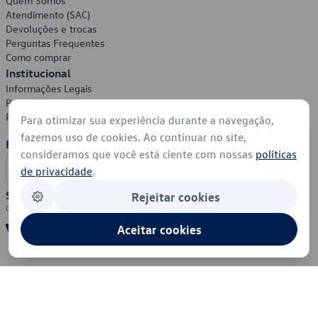
Quem Somos
Atendimento (SAC)
Devoluções e trocas
Perguntas Frequentes
Como comprar
Institucional
Informações Legais
Política de Privacidade
Política de Cookies
Para otimizar sua experiência durante a navegação,
fazemos uso de cookies. Ao continuar no site,
Formas de Pagamento
consideramos que você está ciente com nossas
políticas
de privacidade
.
Segurança
Rejeitar cookies
Aceitar cookies
© 2026 - Volkswagen do Brasil - Todos os direitos reservados