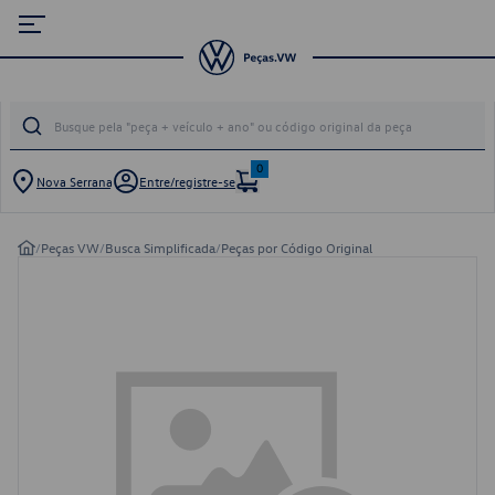
0
Nova Serrana
Entre/registre-se
/
Peças VW
/
Busca Simplificada
/
Peças por Código Original