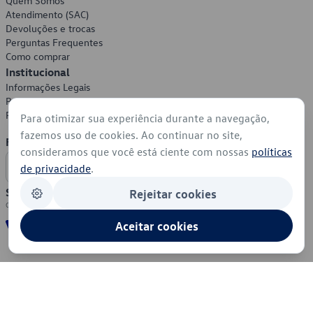
Quem Somos
Atendimento (SAC)
Devoluções e trocas
Perguntas Frequentes
Como comprar
Institucional
Informações Legais
Política de Privacidade
Política de Cookies
Para otimizar sua experiência durante a navegação,
fazemos uso de cookies. Ao continuar no site,
Formas de Pagamento
consideramos que você está ciente com nossas
políticas
de privacidade
.
Segurança
Rejeitar cookies
Aceitar cookies
© 2026 - Volkswagen do Brasil - Todos os direitos reservados