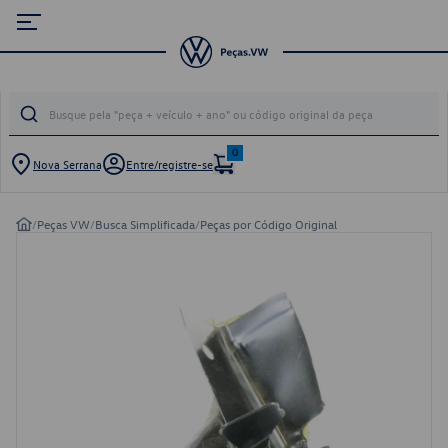
0
Nova Serrana
Entre/registre-se
/
Peças VW
/
Busca Simplificada
/
Peças por Código Original