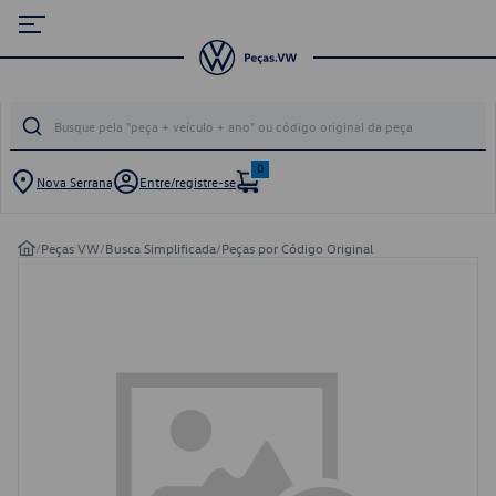
0
Nova Serrana
Entre/registre-se
/
Peças VW
/
Busca Simplificada
/
Peças por Código Original