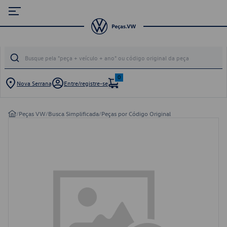
0
Nova Serrana
Entre/registre-se
/
Peças VW
/
Busca Simplificada
/
Peças por Código Original