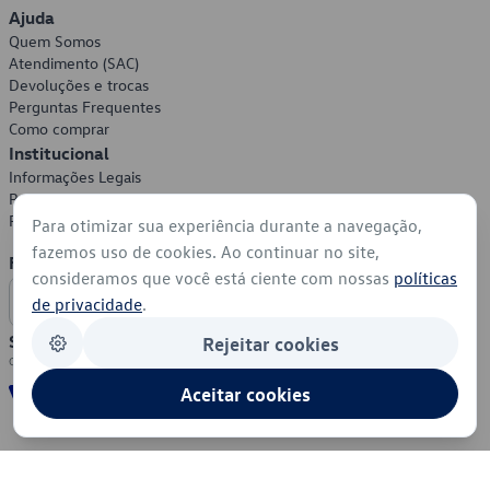
Ajuda
Quem Somos
Atendimento (SAC)
Devoluções e trocas
Perguntas Frequentes
Como comprar
Institucional
Informações Legais
Política de Privacidade
Política de Cookies
Para otimizar sua experiência durante a navegação,
fazemos uso de cookies. Ao continuar no site,
Formas de Pagamento
consideramos que você está ciente com nossas
políticas
de privacidade
.
Segurança
Rejeitar cookies
Aceitar cookies