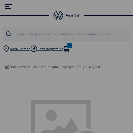
0
Nova Serrana
Entre/registre-se
/
Peças VW
/
Busca Simplificada
/
Peças por Código Original