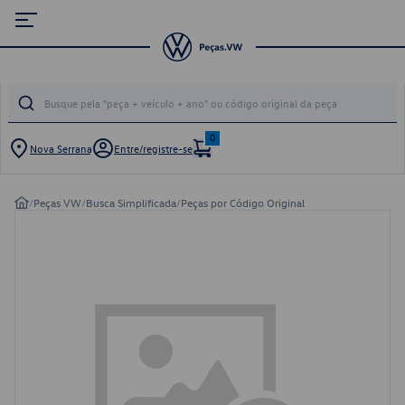
0
Nova Serrana
Entre/registre-se
/
Peças VW
/
Busca Simplificada
/
Peças por Código Original