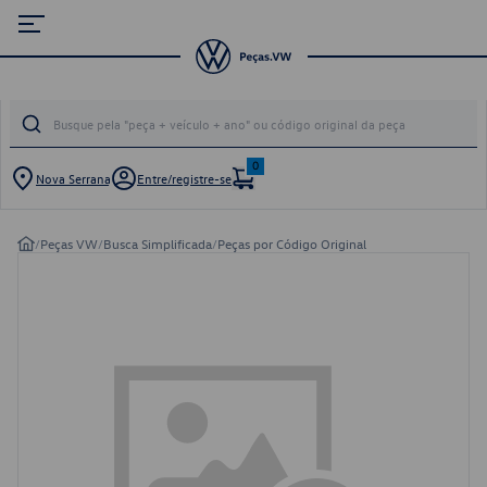
0
Nova Serrana
Entre/registre-se
/
Peças VW
/
Busca Simplificada
/
Peças por Código Original