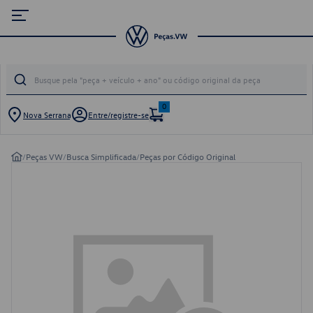
0
Nova Serrana
Entre/registre-se
/
Peças VW
/
Busca Simplificada
/
Peças por Código Original