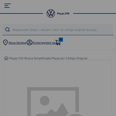
0
Nova Serrana
Entre/registre-se
/
Peças VW
/
Busca Simplificada
/
Peças por Código Original