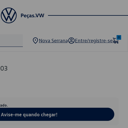
0
Nova Serrana
Entre/registre-se
203
tado.
Avise-me quando chegar!