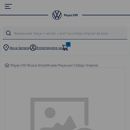
0
Nova Serrana
Entre/registre-se
/
Peças VW
/
Busca Simplificada
/
Peças por Código Original