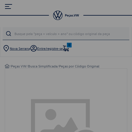
0
Nova Serrana
Entre/registre-se
/
Peças VW
/
Busca Simplificada
/
Peças por Código Original