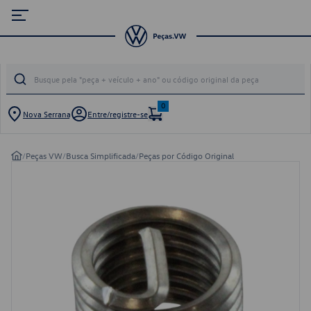
0
Nova Serrana
Entre/registre-se
/
Peças VW
/
Busca Simplificada
/
Peças por Código Original