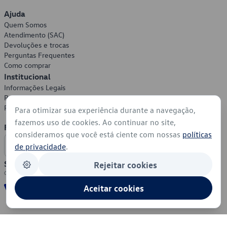
Ajuda
Quem Somos
Atendimento (SAC)
Devoluções e trocas
Perguntas Frequentes
Como comprar
Institucional
Informações Legais
Política de Privacidade
Política de Cookies
Para otimizar sua experiência durante a navegação,
fazemos uso de cookies. Ao continuar no site,
Formas de Pagamento
consideramos que você está ciente com nossas
políticas
de privacidade
.
Segurança
Rejeitar cookies
Aceitar cookies