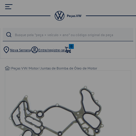
0
Nova Serrana
Entre/registre-se
/
Peças VW
/
Motor
/
Juntas de Bomba de Óleo de Motor