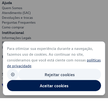
Ajuda
Quem Somos
Atendimento (SAC)
Devoluções e trocas
Perguntas Frequentes
Como comprar
Institucional
Informações Legais
Política de Privacidade
Política de Cookies
Para otimizar sua experiência durante a navegação,
fazemos uso de cookies. Ao continuar no site,
Formas de Pagamento
consideramos que você está ciente com nossas
políticas
de privacidade
.
Segurança
Rejeitar cookies
Aceitar cookies