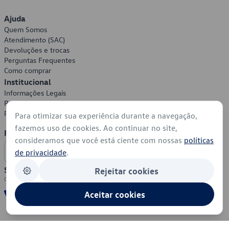
Ajuda
Quem Somos
Atendimento (SAC)
Devoluções e trocas
Perguntas Frequentes
Como comprar
Institucional
Informações Legais
Política de Privacidade
Política de Cookies
Para otimizar sua experiência durante a navegação,
fazemos uso de cookies. Ao continuar no site,
Formas de Pagamento
consideramos que você está ciente com nossas
políticas
de privacidade
.
Segurança
Rejeitar cookies
Aceitar cookies