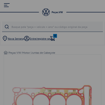
0
Nova Serrana
Entre/registre-se
/
Peças VW
/
Motor
/
Juntas de Cabeçote