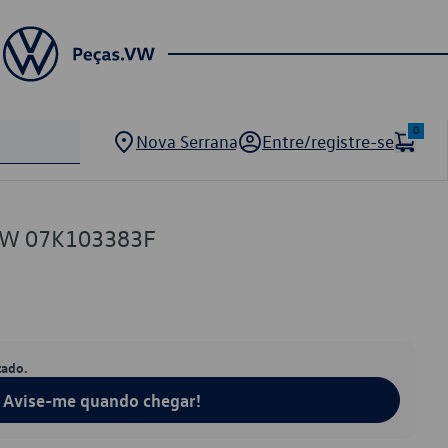
0
Nova Serrana
Entre/registre-se
 VW 07K103383F
tado.
Avise-me quando chegar!