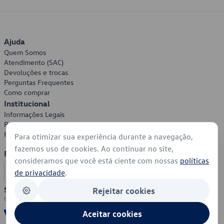
Ajuda
Quem Somos
Atendimento (SAC)
Devoluções e trocas
Perguntas Frequentes
Como comprar
Institucional
Informações Legais
Política de Privacidade
Política de Cookies
Para otimizar sua experiência durante a navegação,
fazemos uso de cookies. Ao continuar no site,
Formas de Pagamento
consideramos que você está ciente com nossas
políticas
de privacidade
.
Segurança
Rejeitar cookies
Aceitar cookies