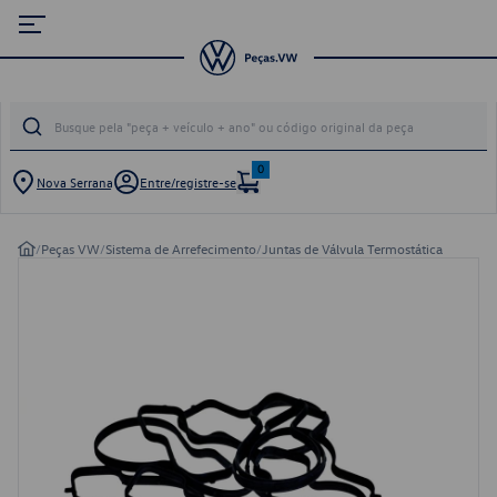
0
Nova Serrana
Entre/registre-se
/
Peças VW
/
Sistema de Arrefecimento
/
Juntas de Válvula Termostática