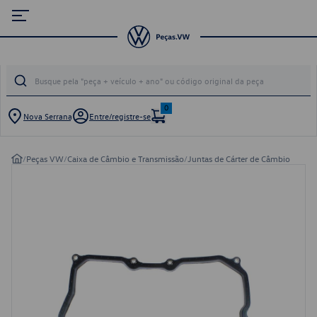
0
Nova Serrana
Entre/registre-se
/
Peças VW
/
Caixa de Câmbio e Transmissão
/
Juntas de Cárter de Câmbio