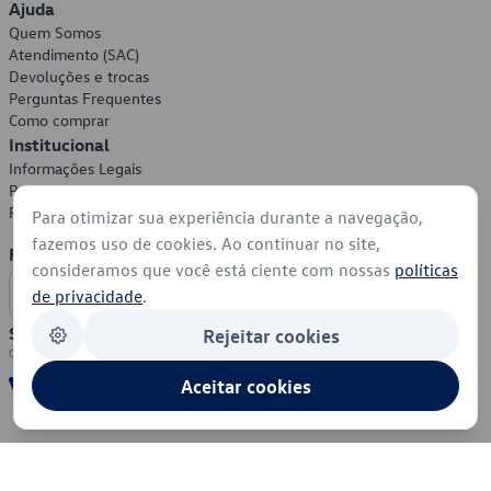
Ajuda
Quem Somos
Atendimento (SAC)
Devoluções e trocas
Perguntas Frequentes
Como comprar
Institucional
Informações Legais
Política de Privacidade
Política de Cookies
Para otimizar sua experiência durante a navegação,
fazemos uso de cookies. Ao continuar no site,
Formas de Pagamento
consideramos que você está ciente com nossas
políticas
de privacidade
.
Segurança
Rejeitar cookies
Aceitar cookies