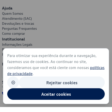
Ajuda
Quem Somos
Atendimento (SAC)
Devoluções e trocas
Perguntas Frequentes
Como comprar
Institucional
Informações Legais
Política de Privacidade
Política de Cookies
Para otimizar sua experiência durante a navegação,
fazemos uso de cookies. Ao continuar no site,
Formas de Pagamento
consideramos que você está ciente com nossas
políticas
de privacidade
.
Segurança
Rejeitar cookies
Aceitar cookies