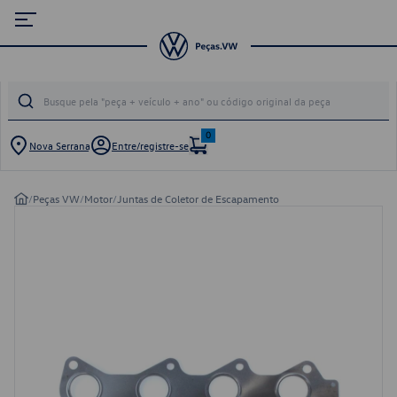
0
Nova Serrana
Entre/registre-se
/
Peças VW
/
Motor
/
Juntas de Coletor de Escapamento