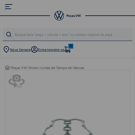
0
Nova Serrana
Entre/registre-se
/
Peças VW
/
Motor
/
Juntas de Tampa de Válvula