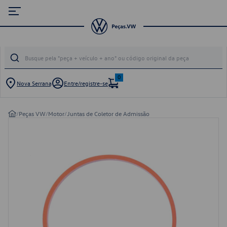
0
Nova Serrana
Entre/registre-se
/
Peças VW
/
Motor
/
Juntas de Coletor de Admissão