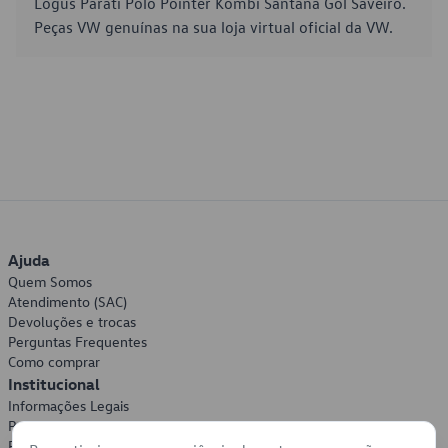
Logus Parati Polo Pointer Kombi Santana Gol Saveiro.
Peças VW genuínas na sua loja virtual oficial da VW.
Ajuda
Quem Somos
Atendimento (SAC)
Devoluções e trocas
Perguntas Frequentes
Como comprar
Institucional
Informações Legais
Política de Privacidade
Política de Cookies