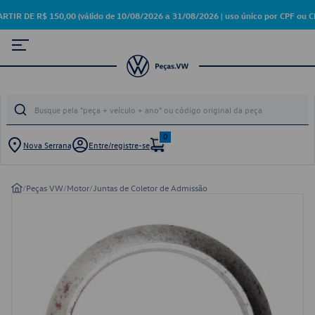
DE R$ 150,00 (válido de 10/08/2026 a 31/08/2026 | uso único por CPF ou CN
0
Nova Serrana
Entre/registre-se
/
Peças VW
/
Motor
/
Juntas de Coletor de Admissão