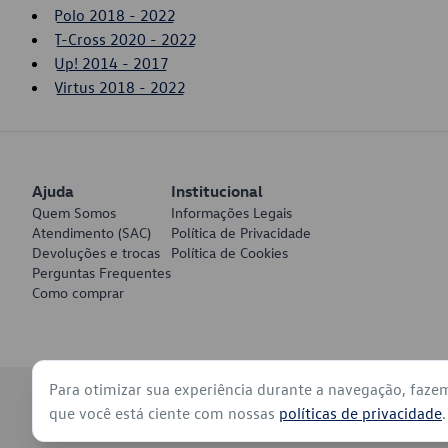
Polo 2018 - 2022
T-Cross 2020 - 2022
Up! 2014 - 2017
Virtus 2018 - 2022
Ajuda
Institucional
Quem Somos
Informações Legais
Atendimento (SAC)
Política de Privacidade
Devoluções e trocas
Política de Cookies
Perguntas Frequentes
Como comprar
Para otimizar sua experiência durante a navegação, faze
© 2026 - Volkswagen do Brasil - Todos os direitos reservados
que você está ciente com nossas
políticas de privacidade
.