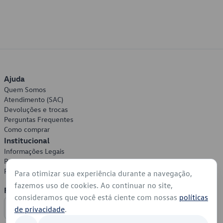
Ajuda
Quem Somos
Atendimento (SAC)
Devoluções e trocas
Perguntas Frequentes
Como comprar
Institucional
Informações Legais
Política de Privacidade
Política de Cookies
Para otimizar sua experiência durante a navegação,
fazemos uso de cookies. Ao continuar no site,
Formas de Pagamento
consideramos que você está ciente com nossas
políticas
de privacidade
.