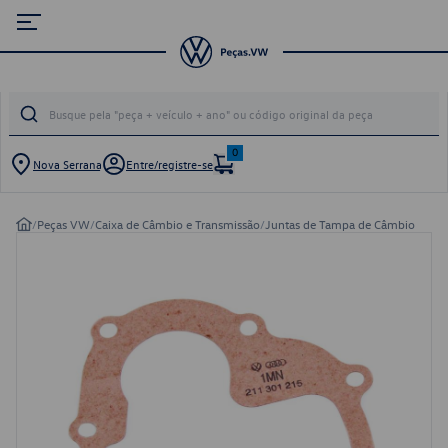
0
Nova Serrana
Entre/registre-se
/
Peças VW
/
Caixa de Câmbio e Transmissão
/
Juntas de Tampa de Câmbio