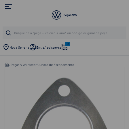
0
Nova Serrana
Entre/registre-se
/
Peças VW
/
Motor
/
Juntas de Escapamento