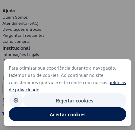
Ajuda
Quem Somos
Atendimento (SAC)
Devoluções e trocas
Perguntas Frequentes
Como comprar
Institucional
Informações Legais
Política de Privacidade
Política de Cookies
Para otimizar sua experiência durante a navegação,
fazemos uso de cookies. Ao continuar no site,
Formas de Pagamento
consideramos que você está ciente com nossas
políticas
de privacidade
.
Segurança
Rejeitar cookies
Aceitar cookies