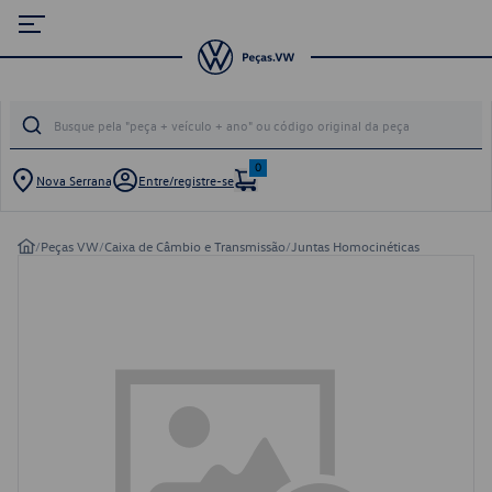
0
Nova Serrana
Entre/registre-se
/
Peças VW
/
Caixa de Câmbio e Transmissão
/
Juntas Homocinéticas