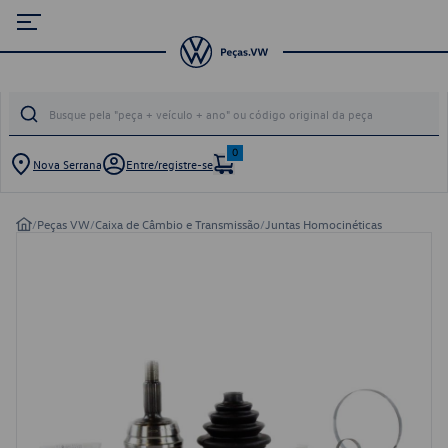
0
Nova Serrana
Entre/registre-se
/
Peças VW
/
Caixa de Câmbio e Transmissão
/
Juntas Homocinéticas