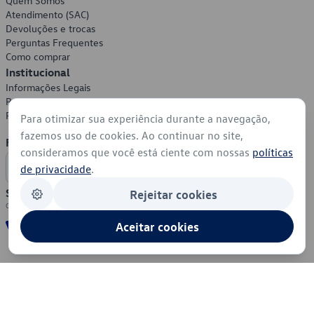
Quem Somos
Atendimento (SAC)
Devoluções e trocas
Perguntas Frequentes
Como comprar
Institucional
Informações Legais
Política de Privacidade
Política de Cookies
Para otimizar sua experiência durante a navegação,
fazemos uso de cookies. Ao continuar no site,
Formas de Pagamento
consideramos que você está ciente com nossas
políticas
de privacidade
.
Segurança
Rejeitar cookies
Aceitar cookies
© 2026 - Volkswagen do Brasil - Todos os direitos reservados