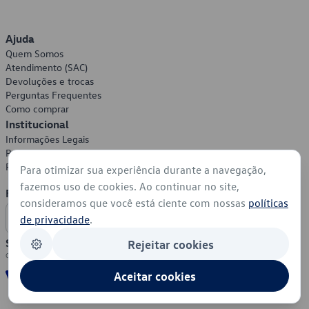
Ajuda
Quem Somos
Atendimento (SAC)
Devoluções e trocas
Perguntas Frequentes
Como comprar
Institucional
Informações Legais
Política de Privacidade
Política de Cookies
Para otimizar sua experiência durante a navegação,
fazemos uso de cookies. Ao continuar no site,
Formas de Pagamento
consideramos que você está ciente com nossas
políticas
de privacidade
.
Segurança
Rejeitar cookies
Aceitar cookies