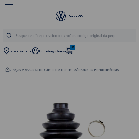
0
Nova Serrana
Entre/registre-se
/
Peças VW
/
Caixa de Câmbio e Transmissão
/
Juntas Homocinéticas