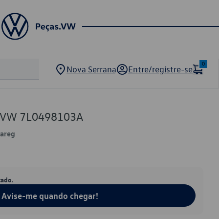
0
Nova Serrana
Entre/registre-se
a VW 7L0498103A
areg
tado.
Avise-me quando chegar!