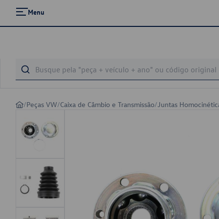
Menu
/
Peças VW
/
Caixa de Câmbio e Transmissão
/
Juntas Homocinétic