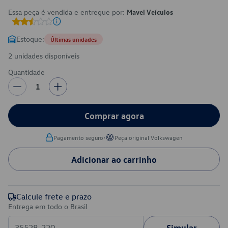
Essa peça é vendida e entregue por:
Mavel Veículos
Estoque:
Últimas unidades
2 unidades disponíveis
Quantidade
1
Comprar agora
•
Pagamento seguro
Peça original Volkswagen
Adicionar ao carrinho
Calcule frete e prazo
Entrega em todo o Brasil
Simular