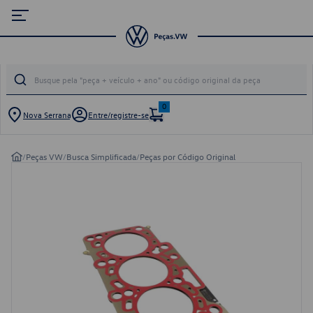
0
Nova Serrana
Entre/registre-se
/
Peças VW
/
Busca Simplificada
/
Peças por Código Original