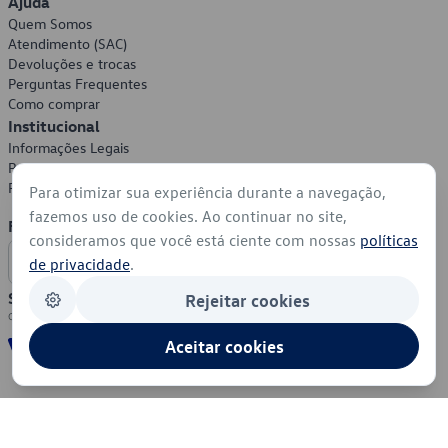
Ajuda
Quem Somos
Atendimento (SAC)
Devoluções e trocas
Perguntas Frequentes
Como comprar
Institucional
Informações Legais
Política de Privacidade
Política de Cookies
Para otimizar sua experiência durante a navegação,
fazemos uso de cookies. Ao continuar no site,
Formas de Pagamento
consideramos que você está ciente com nossas
políticas
de privacidade
.
Segurança
Rejeitar cookies
Aceitar cookies
© 2026 - Volkswagen do Brasil - Todos os direitos reservados