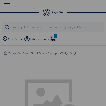
0
Nova Serrana
Entre/registre-se
/
Peças VW
/
Busca Simplificada
/
Peças por Código Original