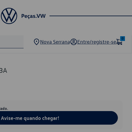
0
Nova Serrana
Entre/registre-se
3A
tado.
Avise-me quando chegar!