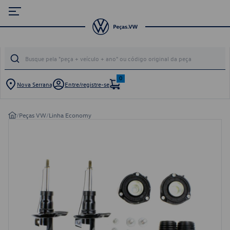
0
Nova Serrana
Entre/registre-se
/
Peças VW
/
Linha Economy