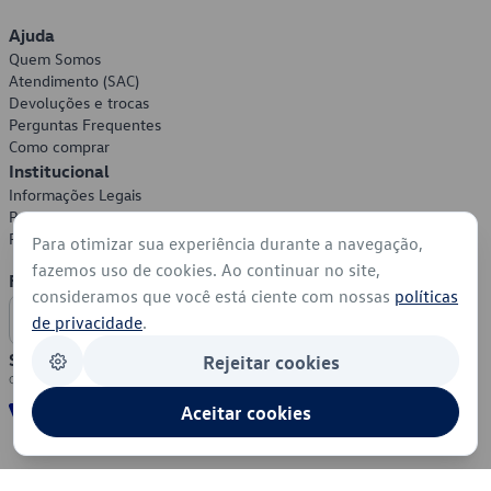
Ajuda
Quem Somos
Atendimento (SAC)
Devoluções e trocas
Perguntas Frequentes
Como comprar
Institucional
Informações Legais
Política de Privacidade
Política de Cookies
Para otimizar sua experiência durante a navegação,
fazemos uso de cookies. Ao continuar no site,
Formas de Pagamento
consideramos que você está ciente com nossas
políticas
de privacidade
.
Segurança
Rejeitar cookies
Aceitar cookies