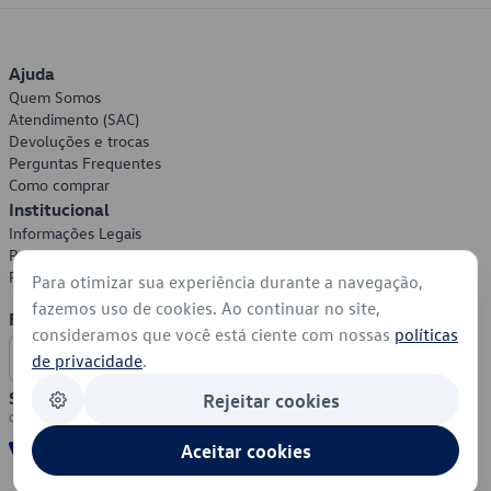
Ajuda
Quem Somos
Atendimento (SAC)
Devoluções e trocas
Perguntas Frequentes
Como comprar
Institucional
Informações Legais
Política de Privacidade
Política de Cookies
Para otimizar sua experiência durante a navegação,
fazemos uso de cookies. Ao continuar no site,
Formas de Pagamento
consideramos que você está ciente com nossas
políticas
de privacidade
.
Segurança
Rejeitar cookies
Aceitar cookies