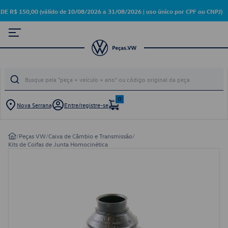
 150,00 (válido de 10/08/2026 a 31/08/2026 | uso único por CPF ou CNPJ)
0
Nova Serrana
Entre/registre-se
/
Peças VW
/
Caixa de Câmbio e Transmissão
/
Kits de Coifas de Junta Homocinética