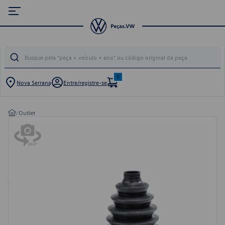
0
Nova Serrana
Entre/registre-se
/
Outlet