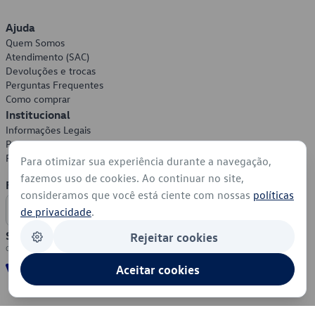
Ajuda
Quem Somos
Atendimento (SAC)
Devoluções e trocas
Perguntas Frequentes
Como comprar
Institucional
Informações Legais
Política de Privacidade
Política de Cookies
Para otimizar sua experiência durante a navegação,
fazemos uso de cookies. Ao continuar no site,
Formas de Pagamento
consideramos que você está ciente com nossas
políticas
de privacidade
.
Segurança
Rejeitar cookies
Aceitar cookies