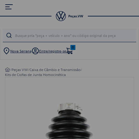
0
Nova Serrana
Entre/registre-se
/
Peças VW
/
Caixa de Câmbio e Transmissão
/
Kits de Coifas de Junta Homocinética