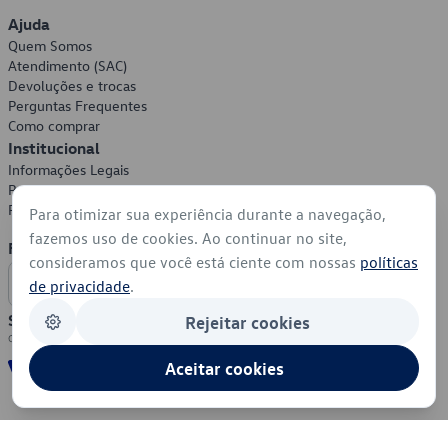
Ajuda
Quem Somos
Atendimento (SAC)
Devoluções e trocas
Perguntas Frequentes
Como comprar
Institucional
Informações Legais
Política de Privacidade
Política de Cookies
Para otimizar sua experiência durante a navegação,
fazemos uso de cookies. Ao continuar no site,
Formas de Pagamento
consideramos que você está ciente com nossas
políticas
de privacidade
.
Segurança
Rejeitar cookies
Aceitar cookies