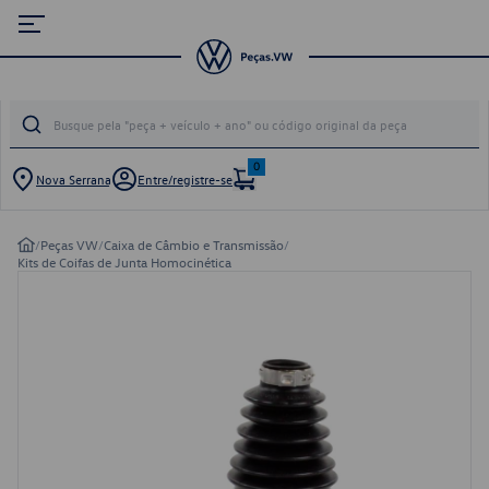
0
Nova Serrana
Entre/registre-se
/
Peças VW
/
Caixa de Câmbio e Transmissão
/
Kits de Coifas de Junta Homocinética