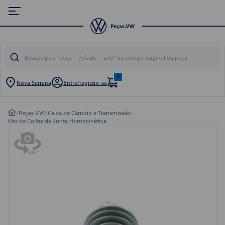
0
Nova Serrana
Entre/registre-se
/
Peças VW
/
Caixa de Câmbio e Transmissão
/
Kits de Coifas de Junta Homocinética