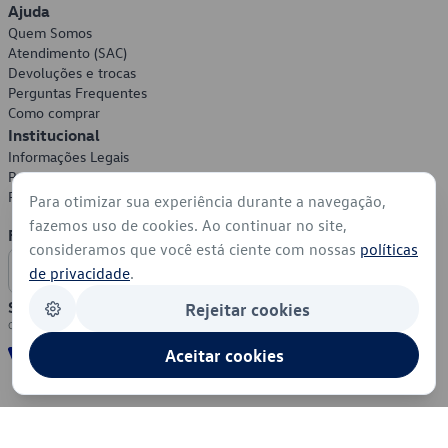
Ajuda
Quem Somos
Atendimento (SAC)
Devoluções e trocas
Perguntas Frequentes
Como comprar
Institucional
Informações Legais
Política de Privacidade
Política de Cookies
Para otimizar sua experiência durante a navegação,
fazemos uso de cookies. Ao continuar no site,
Formas de Pagamento
consideramos que você está ciente com nossas
políticas
de privacidade
.
Segurança
Rejeitar cookies
Aceitar cookies