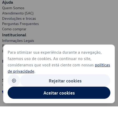
Ajuda
Quem Somos
Atendimento (SAC)
Devoluções e trocas
Perguntas Frequentes
Como comprar
Institucional
Informações Legais
Política de Privacidade
Política de Cookies
Para otimizar sua experiência durante a navegação,
fazemos uso de cookies. Ao continuar no site,
Formas de Pagamento
consideramos que você está ciente com nossas
políticas
de privacidade
.
Segurança
Rejeitar cookies
Aceitar cookies