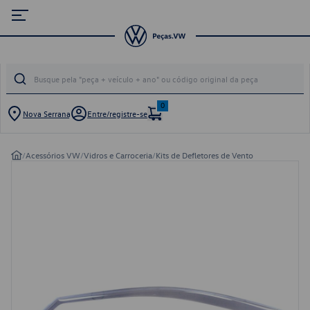
0
Nova Serrana
Entre/registre-se
/
Acessórios VW
/
Vidros e Carroceria
/
Kits de Defletores de Vento